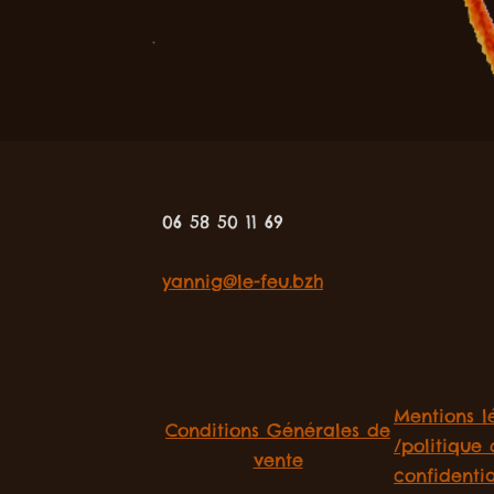
06 58 50 11 69
yannig@le-feu.bzh
Mentions l
Conditions Générales de
/politique
vente
confidentia