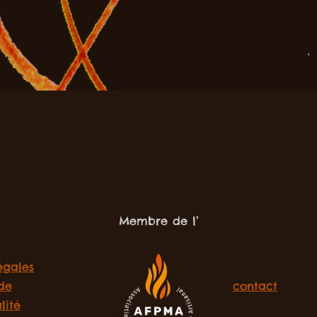
Membre de l’
égales
 de
contact
lité