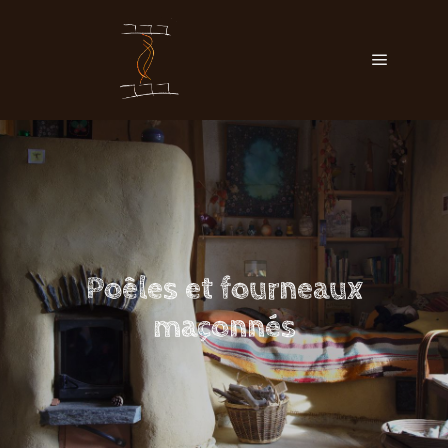
Main me
Poêles et fourneaux
maçonnés